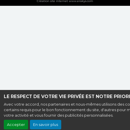
Création site internet www.erakys.com
LE RESPECT DE VOTRE VIE PRIVÉE EST NOTRE PRIORI
Avec votre accord, nos partenaires et nous-mêmes utilisons des co
certains requis pour le bon fonctionnement du site, d'autres pour 
votre activité et vous fournir des publicités personnalisées.
Accepter
En savoir plus