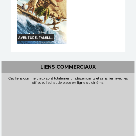
Bande-annonce
Réservation
Réservation
TOUT PUBLIC
VF
INT. -16ans
VF
AVENTURE, FAMILI...
VAIANA, LA LÉGENDE
DU BOUT DU MONDE
Horaires et Infos
LIENS COMMERCIAUX
Bande-annonce
Ces liens commerciaux sont totalement indépendants et sans lien avec les
offres et l'achat de place en ligne du cinéma.
Réservation
TOUT PUBLIC
VF