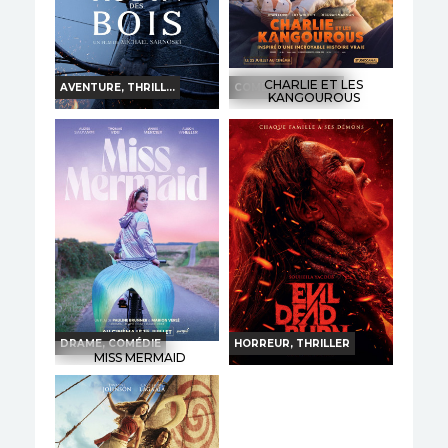
CHARLIE ET LES
AVENTURE, THRILL...
COMÉDIE, FAMILI...
KANGOUROUS
ON L'APPELAIT ROBIN
Horaires et Infos
DES BOIS
Bande-annonce
Horaires et Infos
Réservation
Bande-annonce
Réservation
TOUT PUBLIC
VF
INT. -12ans
VF
DRAME, COMÉDIE
HORREUR, THRILLER
MISS MERMAID
EVIL DEAD BURN
Horaires et Infos
Horaires et Infos
Bande-annonce