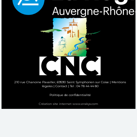
210 rue Chanoine Pavailler, 69590 Saint Symphorien sur Coise |
Mentions
légales
|
Contact
| Tel : 04 78 44 44 80
Politique de confidentialité
Création site internet www.erakys.com