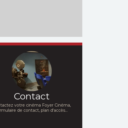
Contact
tactez votre cinéma Foyer Cinéma,
rmulaire de contact, plan d'accès...