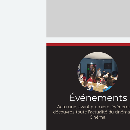
Événements
Actu ciné, avant première, évèneme
découvrez toute l'actualité du ciném
Cinéma.