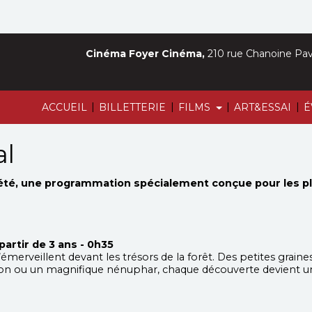
Cinéma Foyer Cinéma,
210 rue Chanoine Pava
|
|
|
|
ACCUEIL
BILLETTERIE
FILMS
ART&ESSAI
É
al
’été, une programmation spécialement conçue pour les pl
partir de 3 ans - 0h35
’émerveillent devant les trésors de la forêt. Des petites grain
n ou un magnifique nénuphar, chaque découverte devient une