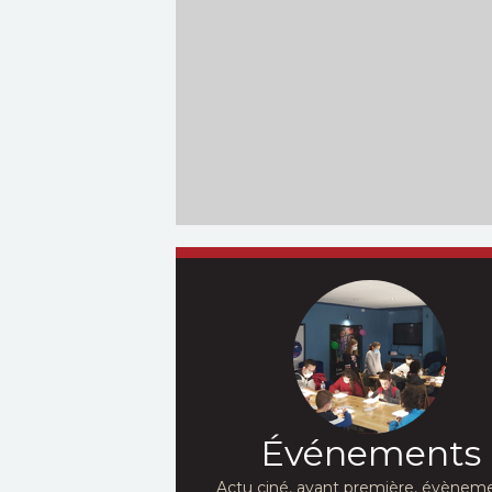
Événements
Actu ciné, avant première, évèneme