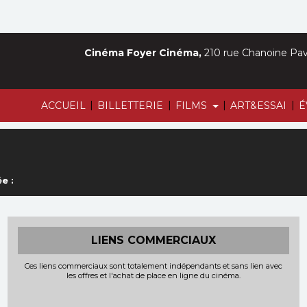
Cinéma Foyer Cinéma,
210 rue Chanoine Pava
|
|
|
|
ACCUEIL
BILLETTERIE
FILMS
ART&ESSAI
É
e :
LIENS COMMERCIAUX
Ces liens commerciaux sont totalement indépendants et sans lien avec
les offres et l'achat de place en ligne du cinéma.