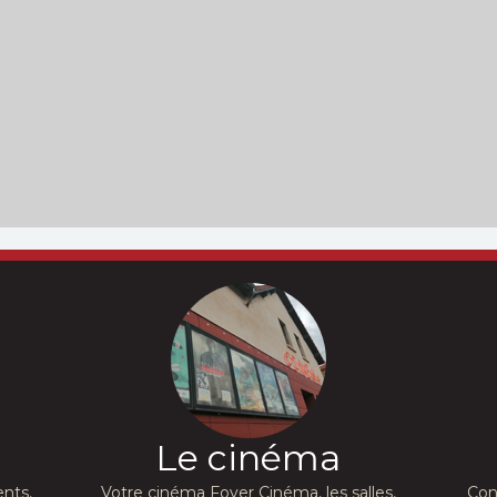
Le cinéma
nts,
Votre cinéma Foyer Cinéma, les salles,
Con