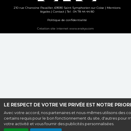
210 rue Chanoine Pavailler, 69590 Saint Symphorien sur Coise |
Mentions
légales
|
Contact
| Tel : 04 78 44 44 80
Politique de confidentialité
Création site internet www.erakys.com
LE RESPECT DE VOTRE VIE PRIVÉE EST NOTRE PRIORI
Avec votre accord, nos partenaires et nous-mêmes utilisons des co
certains requis pour le bon fonctionnement du site, d'autres pour 
votre activité et vous fournir des publicités personnalisées.