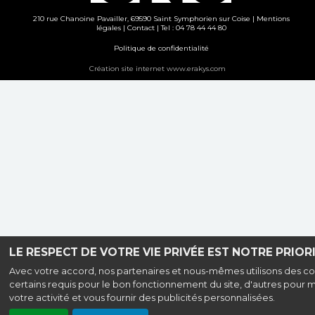
210 rue Chanoine Pavailler, 69590 Saint Symphorien sur Coise |
Mentions
légales
|
Contact
| Tel : 04 78 44 44 80
Politique de confidentialité
Création site internet www.erakys.com
LE RESPECT DE VOTRE VIE PRIVÉE EST NOTRE PRIORI
Avec votre accord, nos partenaires et nous-mêmes utilisons des co
certains requis pour le bon fonctionnement du site, d'autres pour 
votre activité et vous fournir des publicités personnalisées.