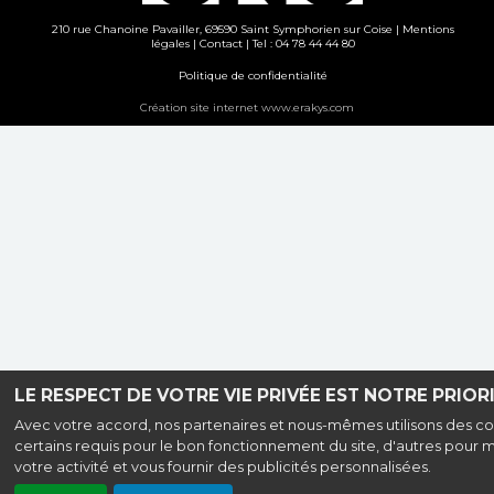
210 rue Chanoine Pavailler, 69590 Saint Symphorien sur Coise |
Mentions
légales
|
Contact
| Tel : 04 78 44 44 80
Politique de confidentialité
Création site internet www.erakys.com
LE RESPECT DE VOTRE VIE PRIVÉE EST NOTRE PRIORI
Avec votre accord, nos partenaires et nous-mêmes utilisons des co
certains requis pour le bon fonctionnement du site, d'autres pour 
votre activité et vous fournir des publicités personnalisées.