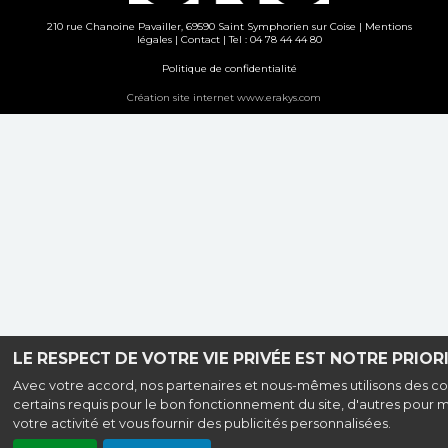
210 rue Chanoine Pavailler, 69590 Saint Symphorien sur Coise |
Mentions
légales
|
Contact
| Tel : 04 78 44 44 80
Politique de confidentialité
Création site internet www.erakys.com
LE RESPECT DE VOTRE VIE PRIVÉE EST NOTRE PRIORI
Avec votre accord, nos partenaires et nous-mêmes utilisons des co
certains requis pour le bon fonctionnement du site, d'autres pour 
votre activité et vous fournir des publicités personnalisées.