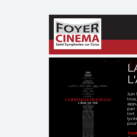
L
L
Juin
tous
appui
pari 
tort
lycée
pour
Tout