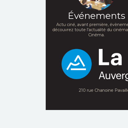
Événements
Actu ciné, avant première, évèneme
découvrez toute l'actualité du ciném
Cinéma.
210 rue Chanoine Pavaill