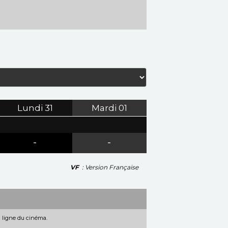
Lundi
31
Mardi
01
-
-
VF
: Version Française
n ligne du cinéma.