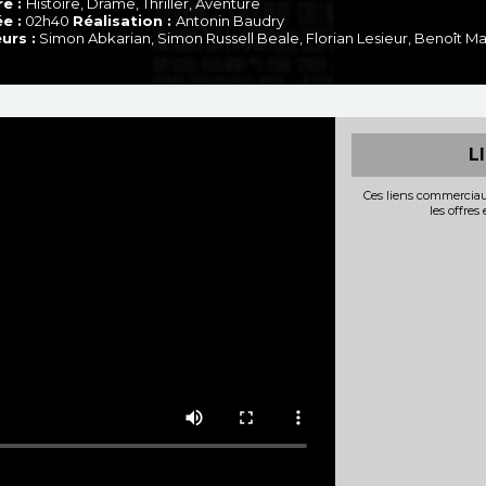
e :
Histoire, Drame, Thriller, Aventure
e :
02h40
Réalisation :
Antonin Baudry
urs :
Simon Abkarian, Simon Russell Beale, Florian Lesieur, Benoît M
L
Ces liens commerciau
les offres