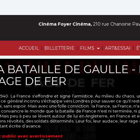
Cinéma Foyer Cinéma,
210 rue Chanoine Pava
|
|
|
|
ACCUEIL
BILLETTERIE
FILMS
ART&ESSAI
É
A BATAILLE DE GAULLE - P
'AGE DE FER
 1940. La France s'effondre et signe l’armistice. Au milieu du chaos
, ce général inconnu s'échappe vers Londres pour sauver ce qu'il reste
, sans espoir. Mais avec une folle conviction : la France, sa France, n'
: convaincre le monde que la bataille de France n'est ni terminée, ni p
. Mais peu à peu se lèvent autour de lui en Angleterre, en France et e
ns révoltés, des soldats déterminés. Leur foi, leur audace, leur rage d
tant écrite d’avance.
 public avec avertissement