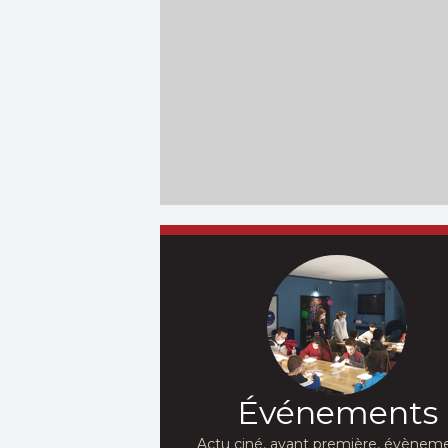
Événements
Actu ciné, avant première, évèneme