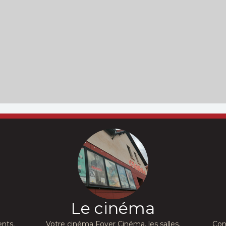
Le cinéma
nts,
Votre cinéma Foyer Cinéma, les salles,
Con