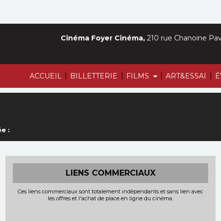
Cinéma Foyer Cinéma,
210 rue Chanoine Pava
|
|
|
|
ACCUEIL
BILLETTERIE
FILMS
ART&ESSAI
É
e :
LIENS COMMERCIAUX
Ces liens commerciaux sont totalement indépendants et sans lien avec
les offres et l'achat de place en ligne du cinéma.