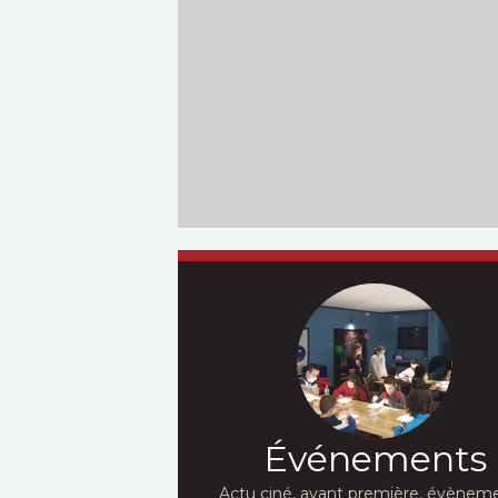
Événements
Actu ciné, avant première, évèneme