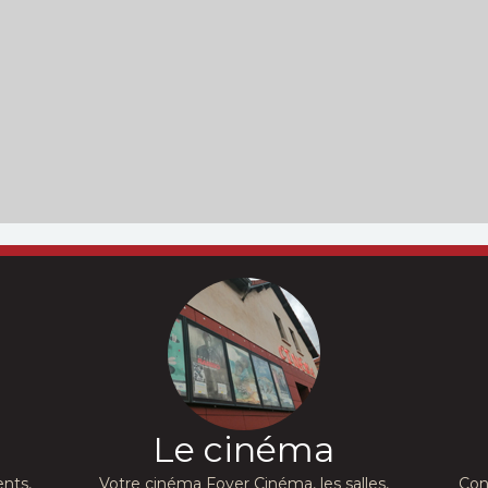
Le cinéma
nts,
Votre cinéma Foyer Cinéma, les salles,
Con