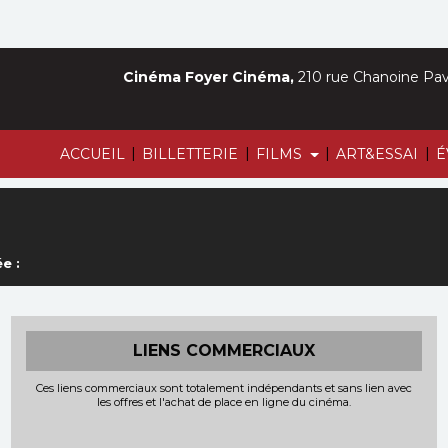
Cinéma Foyer Cinéma,
210 rue Chanoine Pava
|
|
|
|
ACCUEIL
BILLETTERIE
FILMS
ART&ESSAI
É
e :
LIENS COMMERCIAUX
Ces liens commerciaux sont totalement indépendants et sans lien avec
les offres et l'achat de place en ligne du cinéma.