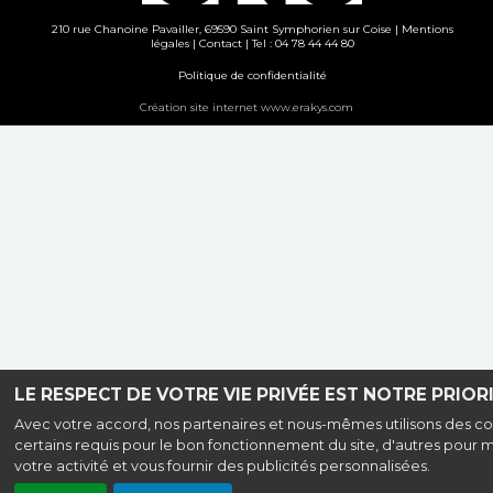
210 rue Chanoine Pavailler, 69590 Saint Symphorien sur Coise |
Mentions
légales
|
Contact
| Tel : 04 78 44 44 80
Politique de confidentialité
Création site internet www.erakys.com
LE RESPECT DE VOTRE VIE PRIVÉE EST NOTRE PRIORI
Avec votre accord, nos partenaires et nous-mêmes utilisons des co
certains requis pour le bon fonctionnement du site, d'autres pour 
votre activité et vous fournir des publicités personnalisées.