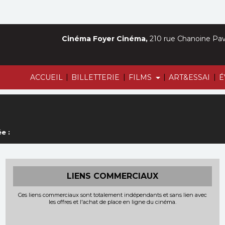
Cinéma Foyer Cinéma,
210 rue Chanoine Pava
|
|
|
|
ACCUEIL
BILLETTERIE
FILMS
ART&ESSAI
É
e :
LIENS COMMERCIAUX
Ces liens commerciaux sont totalement indépendants et sans lien avec
les offres et l'achat de place en ligne du cinéma.