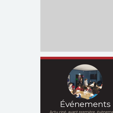
Événements
Actu ciné, avant première, évèneme