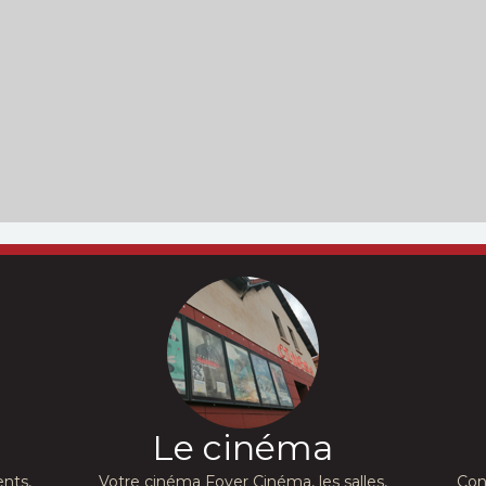
Le cinéma
nts,
Votre cinéma Foyer Cinéma, les salles,
Con