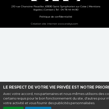
210 rue Chanoine Pavailler, 69590 Saint Symphorien sur Coise |
Mentions
légales
|
Contact
| Tel : 04 78 44 44 80
Politique de confidentialité
Création site internet www.erakys.com
LE RESPECT DE VOTRE VIE PRIVÉE EST NOTRE PRIORI
Avec votre accord, nos partenaires et nous-mêmes utilisons des co
certains requis pour le bon fonctionnement du site, d'autres pour 
votre activité et vous fournir des publicités personnalisées.