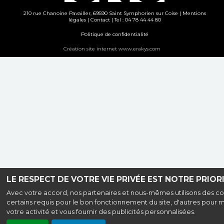
210 rue Chanoine Pavailler, 69590 Saint Symphorien sur Coise |
Mentions
légales
|
Contact
| Tel : 04 78 44 44 80
Politique de confidentialité
Création site internet www.erakys.com
LE RESPECT DE VOTRE VIE PRIVÉE EST NOTRE PRIORI
Avec votre accord, nos partenaires et nous-mêmes utilisons des co
certains requis pour le bon fonctionnement du site, d'autres pour 
votre activité et vous fournir des publicités personnalisées.