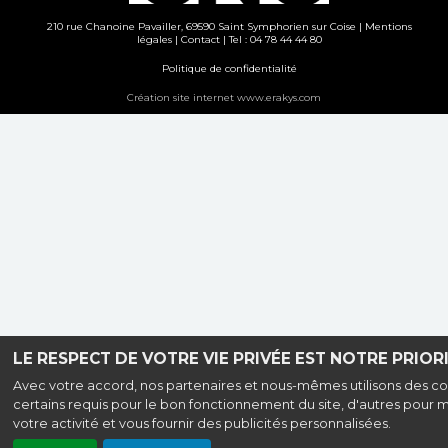
210 rue Chanoine Pavailler, 69590 Saint Symphorien sur Coise |
Mentions
légales
|
Contact
| Tel : 04 78 44 44 80
Politique de confidentialité
Création site internet www.erakys.com
LE RESPECT DE VOTRE VIE PRIVÉE EST NOTRE PRIORI
Avec votre accord, nos partenaires et nous-mêmes utilisons des co
certains requis pour le bon fonctionnement du site, d'autres pour 
votre activité et vous fournir des publicités personnalisées.