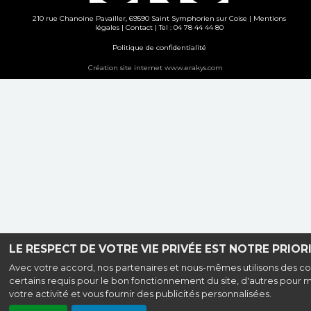
210 rue Chanoine Pavailler, 69590 Saint Symphorien sur Coise |
Mentions
légales
|
Contact
| Tel : 04 78 44 44 80
Politique de confidentialité
Création site internet www.erakys.com
LE RESPECT DE VOTRE VIE PRIVÉE EST NOTRE PRIORI
Avec votre accord, nos partenaires et nous-mêmes utilisons des co
certains requis pour le bon fonctionnement du site, d'autres pour 
votre activité et vous fournir des publicités personnalisées.