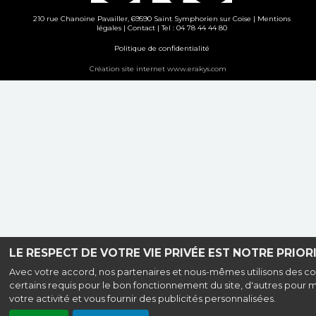
210 rue Chanoine Pavailler, 69590 Saint Symphorien sur Coise |
Mentions
légales
|
Contact
| Tel : 04 78 44 44 80
Politique de confidentialité
Création site internet www.erakys.com
LE RESPECT DE VOTRE VIE PRIVÉE EST NOTRE PRIORI
Avec votre accord, nos partenaires et nous-mêmes utilisons des co
certains requis pour le bon fonctionnement du site, d'autres pour 
votre activité et vous fournir des publicités personnalisées.