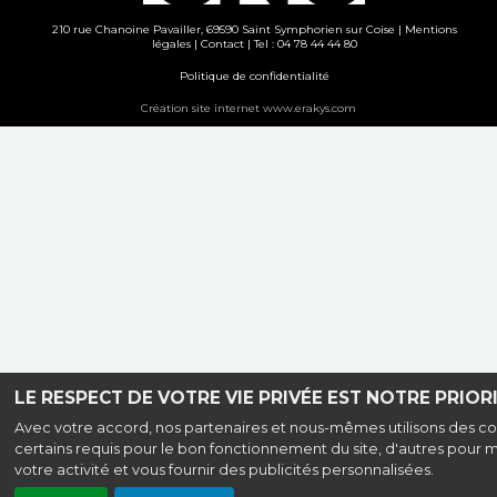
210 rue Chanoine Pavailler, 69590 Saint Symphorien sur Coise |
Mentions
légales
|
Contact
| Tel : 04 78 44 44 80
Politique de confidentialité
Création site internet www.erakys.com
LE RESPECT DE VOTRE VIE PRIVÉE EST NOTRE PRIORI
Avec votre accord, nos partenaires et nous-mêmes utilisons des co
certains requis pour le bon fonctionnement du site, d'autres pour 
votre activité et vous fournir des publicités personnalisées.