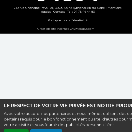
210 rue Chanoine Pavailler, 69590 Saint Symphorien sur Coise |
Mentions
légales
|
Contact
| Tel : 04 78 44 44 80
Politique de confidentialité
Création site internet www.erakys.com
LE RESPECT DE VOTRE VIE PRIVÉE EST NOTRE PRIORI
Avec votre accord, nos partenaires et nous-mêmes utilisons des co
certains requis pour le bon fonctionnement du site, d'autres pour 
votre activité et vous fournir des publicités personnalisées.