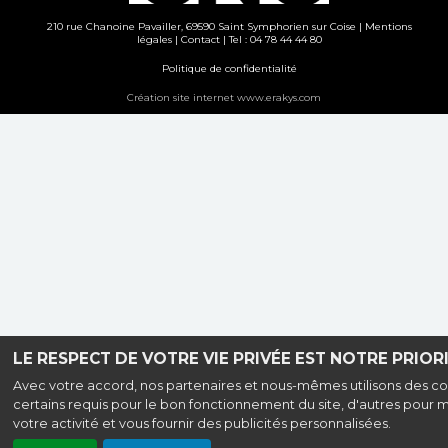
210 rue Chanoine Pavailler, 69590 Saint Symphorien sur Coise |
Mentions
légales
|
Contact
| Tel : 04 78 44 44 80
Politique de confidentialité
Création site internet www.erakys.com
LE RESPECT DE VOTRE VIE PRIVÉE EST NOTRE PRIORI
Avec votre accord, nos partenaires et nous-mêmes utilisons des co
certains requis pour le bon fonctionnement du site, d'autres pour 
votre activité et vous fournir des publicités personnalisées.