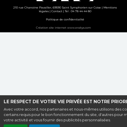
210 rue Chanoine Pavailler, 69590 Saint Symphorien sur Coise |
Mentions
légales
|
Contact
| Tel : 04 78 44 44 80
Politique de confidentialité
Création site internet www.erakys.com
LE RESPECT DE VOTRE VIE PRIVÉE EST NOTRE PRIORI
Avec votre accord, nos partenaires et nous-mêmes utilisons des co
certains requis pour le bon fonctionnement du site, d'autres pour 
votre activité et vous fournir des publicités personnalisées.