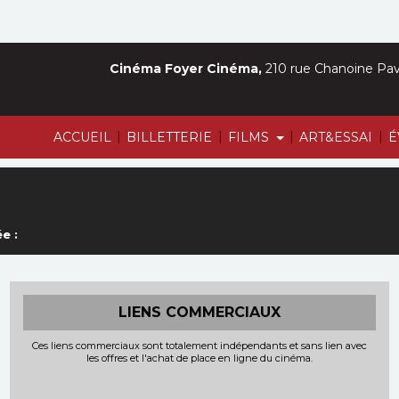
Cinéma Foyer Cinéma,
210 rue Chanoine Pava
|
|
|
|
ACCUEIL
BILLETTERIE
FILMS
ART&ESSAI
É
e :
LIENS COMMERCIAUX
Ces liens commerciaux sont totalement indépendants et sans lien avec
les offres et l'achat de place en ligne du cinéma.