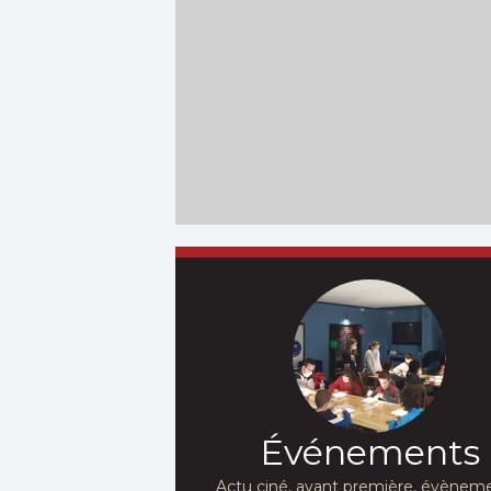
Événements
Actu ciné, avant première, évèneme