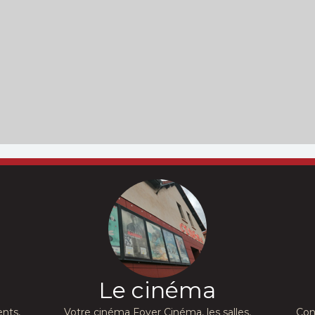
Le cinéma
nts,
Votre cinéma Foyer Cinéma, les salles,
Con