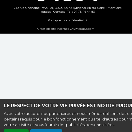
210 rue Chanoine Pavailler, 69590 Saint Symphorien sur Coise |
Mentions
légales
|
Contact
| Tel : 04 78 44 44 80
Politique de confidentialité
Création site internet www.erakys.com
LE RESPECT DE VOTRE VIE PRIVÉE EST NOTRE PRIORI
Avec votre accord, nos partenaires et nous-mêmes utilisons des co
certains requis pour le bon fonctionnement du site, d'autres pour 
votre activité et vous fournir des publicités personnalisées.