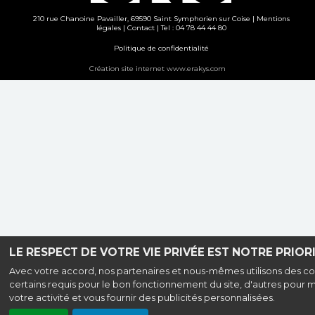
210 rue Chanoine Pavailler, 69590 Saint Symphorien sur Coise |
Mentions
légales
|
Contact
| Tel : 04 78 44 44 80
Politique de confidentialité
Création site internet www.erakys.com
LE RESPECT DE VOTRE VIE PRIVÉE EST NOTRE PRIORI
Avec votre accord, nos partenaires et nous-mêmes utilisons des co
certains requis pour le bon fonctionnement du site, d'autres pour 
votre activité et vous fournir des publicités personnalisées.