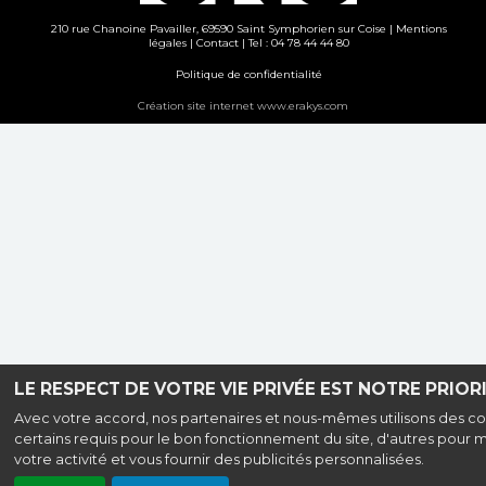
210 rue Chanoine Pavailler, 69590 Saint Symphorien sur Coise |
Mentions
légales
|
Contact
| Tel : 04 78 44 44 80
Politique de confidentialité
Création site internet www.erakys.com
LE RESPECT DE VOTRE VIE PRIVÉE EST NOTRE PRIORI
Avec votre accord, nos partenaires et nous-mêmes utilisons des co
certains requis pour le bon fonctionnement du site, d'autres pour 
votre activité et vous fournir des publicités personnalisées.