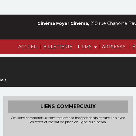
Cinéma Foyer Cinéma,
210 rue Chanoine Pava
|
|
|
|
ACCUEIL
BILLETTERIE
FILMS
ART&ESSAI
É
e :
LIENS COMMERCIAUX
Ces liens commerciaux sont totalement indépendants et sans lien avec
les offres et l'achat de place en ligne du cinéma.