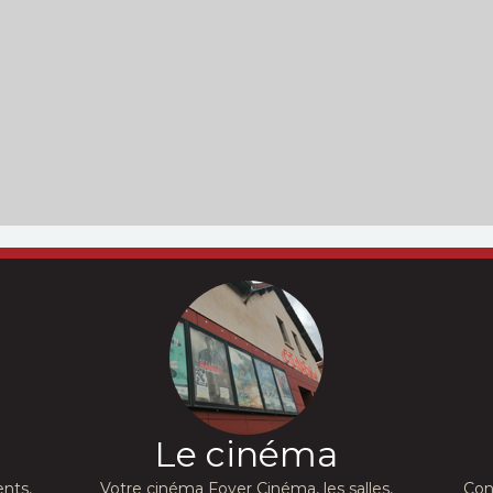
Le cinéma
nts,
Votre cinéma Foyer Cinéma, les salles,
Con