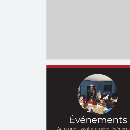
Événements
Actu ciné, avant première, évèneme