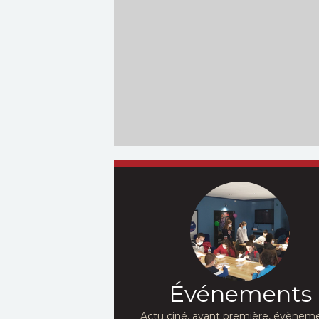
Événements
Actu ciné, avant première, évèneme