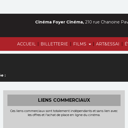
Cinéma Foyer Cinéma,
210 rue Chanoine Pava
|
|
|
|
ACCUEIL
BILLETTERIE
FILMS
ART&ESSAI
É
e :
LIENS COMMERCIAUX
Ces liens commerciaux sont totalement indépendants et sans lien avec
les offres et l'achat de place en ligne du cinéma.