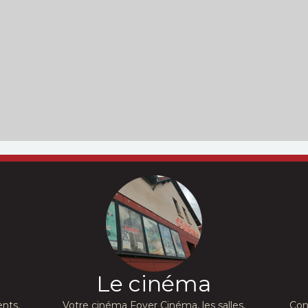
Le cinéma
nts,
Votre cinéma Foyer Cinéma, les salles,
Con