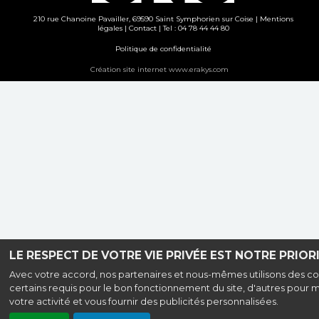
210 rue Chanoine Pavailler, 69590 Saint Symphorien sur Coise |
Mentions
légales
|
Contact
| Tel : 04 78 44 44 80
Politique de confidentialité
Création site internet www.erakys.com
LE RESPECT DE VOTRE VIE PRIVÉE EST NOTRE PRIORI
Avec votre accord, nos partenaires et nous-mêmes utilisons des co
certains requis pour le bon fonctionnement du site, d'autres pour 
votre activité et vous fournir des publicités personnalisées.