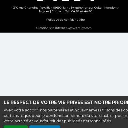
210 rue Chanoine Pavailler, 69590 Saint Symphorien sur Coise |
Mentions
légales
|
Contact
| Tel : 04 78 44 44 80
Politique de confidentialité
Création site internet www.erakys.com
LE RESPECT DE VOTRE VIE PRIVÉE EST NOTRE PRIORI
Avec votre accord, nos partenaires et nous-mêmes utilisons des co
certains requis pour le bon fonctionnement du site, d'autres pour 
votre activité et vous fournir des publicités personnalisées.