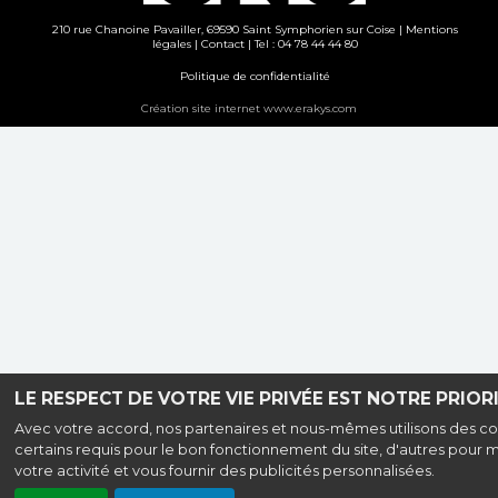
210 rue Chanoine Pavailler, 69590 Saint Symphorien sur Coise |
Mentions
légales
|
Contact
| Tel : 04 78 44 44 80
Politique de confidentialité
Création site internet www.erakys.com
LE RESPECT DE VOTRE VIE PRIVÉE EST NOTRE PRIORI
Avec votre accord, nos partenaires et nous-mêmes utilisons des co
certains requis pour le bon fonctionnement du site, d'autres pour 
votre activité et vous fournir des publicités personnalisées.