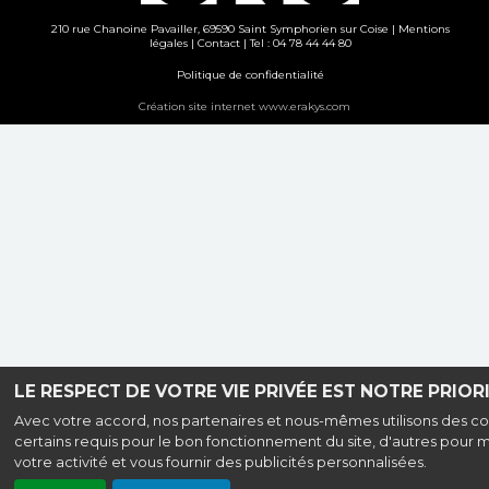
210 rue Chanoine Pavailler, 69590 Saint Symphorien sur Coise |
Mentions
légales
|
Contact
| Tel : 04 78 44 44 80
Politique de confidentialité
Création site internet www.erakys.com
LE RESPECT DE VOTRE VIE PRIVÉE EST NOTRE PRIORI
Avec votre accord, nos partenaires et nous-mêmes utilisons des co
certains requis pour le bon fonctionnement du site, d'autres pour 
votre activité et vous fournir des publicités personnalisées.